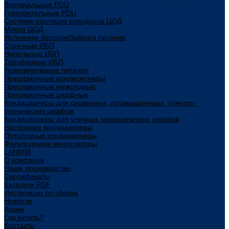
Вертикальные PDU
Горизонтальные PDU
Система изоляции коридоров ЦОД
Микро ЦОД
Источники бесперебойного питания
Стоечные ИБП
Напольные ИБП
Трёхфазные ИБП
Резервирование питания
Прецизионные кондиционеры
Прецизионные межрядные
Прецизионные шкафные
Кондиционеры для серверных, промышленных, электро-
технических шкафов
Кондиционеры для уличных климатических шкафов
Настенные кондиционеры
Потолочные кондиционеры
Фильтрующие вентиляторы
LANMIR
О компании
Наше производство
Сертификаты
Каталоги PDF
Инструкции по сборке
Новости
Акции
Где купить?
Контакты