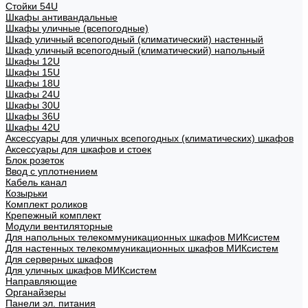
Стойки 54U
Шкафы антивандальные
Шкафы уличные (всепогодные)
Шкаф уличный всепогодный (климатический) настенный
Шкаф уличный всепогодный (климатический) напольный
Шкафы 12U
Шкафы 15U
Шкафы 18U
Шкафы 24U
Шкафы 30U
Шкафы 36U
Шкафы 42U
Аксессуары для уличных всепогодных (климатических) шкафов
Аксессуары для шкафов и стоек
Блок розеток
Ввод с уплотнением
Кабель канал
Козырьки
Комплект роликов
Крепежный комплект
Модули вентиляторные
Для напольных телекоммуникационных шкафов МИКсистем
Для настенных телекоммуникационных шкафов МИКсистем
Для серверных шкафов
Для уличных шкафов МИКсистем
Направляющие
Органайзеры
Панели эл. питания