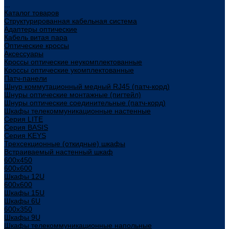
...
Каталог товаров
Структурированная кабельная система
Адаптеры оптические
Кабель витая пара
Оптические кроссы
Аксессуары
Кроссы оптические неукомплектованные
Кроссы оптические укомплектованные
Патч-панели
Шнур коммутационный медный RJ45 (патч-корд)
Шнуры оптические монтажные (пигтейл)
Шнуры оптические соединительные (патч-корд)
Шкафы телекоммуникационные настенные
Cерия LITE
Cерия BASIS
Cерия KEYS
Трехсекционные (откидные) шкафы
Встраиваемый настенный шкаф
600x450
600x600
Шкафы 12U
600x600
Шкафы 15U
Шкафы 6U
600x350
Шкафы 9U
Шкафы телекоммуникационные напольные