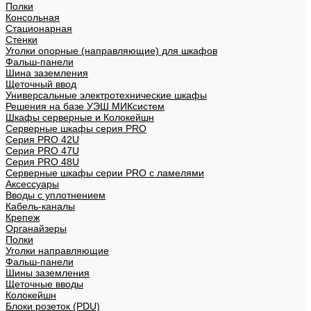
Полки
Консольная
Стационарная
Стенки
Уголки опорные (направляющие) для шкафов
Фальш-панели
Шина заземления
Щеточный ввод
Универсальные электротехнические шкафы
Решения на базе УЭШ МИКсистем
Шкафы серверные и Колокейшн
Серверные шкафы серия PRO
Серия PRO 42U
Серия PRO 47U
Серия PRO 48U
Серверные шкафы серии PRO с ламелями
Аксессуары
Вводы с уплотнением
Кабель-каналы
Крепеж
Органайзеры
Полки
Уголки направляющие
Фальш-панели
Шины заземления
Щеточные вводы
Колокейшн
Блоки розеток (PDU)