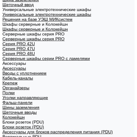
Щеточный ввод
Универсальные электротехнические шкафы
Универсальные электротехнические шкафы
Решения на базе УЭШ МИКсистем
Шкафы серверные и Колокейшн
Шкафы серверные и Колокейшн
Серверные шкафы серия PRO
Серверные шкафы серия PRO
Серия PRO 42U
Серия PRO 47U
Серия PRO 48U
Серверные шкафы серии PRO с ламелями
Аксессуары
Аксессуары
Вводы с уплотнением
Кабель-каналы
Крепеж
Органайзеры
Полки
Уголки направляющие
Фальш-панели
Шины заземления
Щеточные вводы
Колокейшн
Блоки розеток (PDU)
Блоки розеток (PDU)
Аксессуары для блоков распределения питания (PDU)
Вертикальные PDU