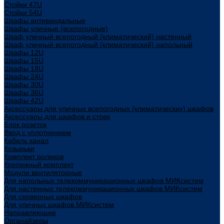
Стойки 47U
Стойки 54U
Шкафы антивандальные
Шкафы уличные (всепогодные)
Шкаф уличный всепогодный (климатический) настенный
Шкаф уличный всепогодный (климатический) напольный
Шкафы 12U
Шкафы 15U
Шкафы 18U
Шкафы 24U
Шкафы 30U
Шкафы 36U
Шкафы 42U
Аксессуары для уличных всепогодных (климатических) шкафов
Аксессуары для шкафов и стоек
Блок розеток
Ввод с уплотнением
Кабель канал
Козырьки
Комплект роликов
Крепежный комплект
Модули вентиляторные
Для напольных телекоммуникационных шкафов МИКсистем
Для настенных телекоммуникационных шкафов МИКсистем
Для серверных шкафов
Для уличных шкафов МИКсистем
Направляющие
Органайзеры