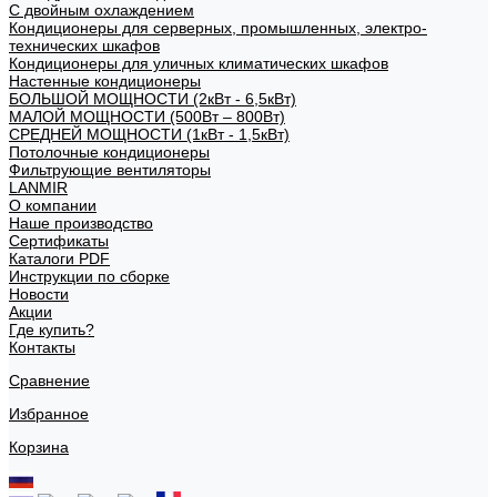
С двойным охлаждением
Кондиционеры для серверных, промышленных, электро-
технических шкафов
Кондиционеры для уличных климатических шкафов
Настенные кондиционеры
БОЛЬШОЙ МОЩНОСТИ (2кВт - 6,5кВт)
МАЛОЙ МОЩНОСТИ (500Вт – 800Вт)
СРЕДНЕЙ МОЩНОСТИ (1кВт - 1,5кВт)
Потолочные кондиционеры
Фильтрующие вентиляторы
LANMIR
О компании
Наше производство
Сертификаты
Каталоги PDF
Инструкции по сборке
Новости
Акции
Где купить?
Контакты
Сравнение
Избранное
Корзина