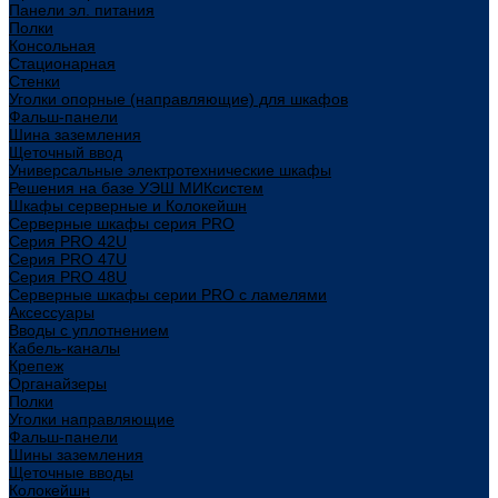
Панели эл. питания
Полки
Консольная
Стационарная
Стенки
Уголки опорные (направляющие) для шкафов
Фальш-панели
Шина заземления
Щеточный ввод
Универсальные электротехнические шкафы
Решения на базе УЭШ МИКсистем
Шкафы серверные и Колокейшн
Серверные шкафы серия PRO
Серия PRO 42U
Серия PRO 47U
Серия PRO 48U
Серверные шкафы серии PRO с ламелями
Аксессуары
Вводы с уплотнением
Кабель-каналы
Крепеж
Органайзеры
Полки
Уголки направляющие
Фальш-панели
Шины заземления
Щеточные вводы
Колокейшн