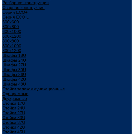
Разборная конструкция
Сварная конструкция
Серия ECO+
Серия ECO L
600x600
600x800
600х1000
600х1200
800x800
800х1000
800х1200
Шкафы 18U
Шкафы 24U
Шкафы 27U
Шкафы 30U
Шкафы 36U
Шкафы 42U
Шкафы 48U
Стойки телекоммуникационные
Однорамные
Двухрамные
Стойки 17U
Стойки 24U
Стойки 27U
Стойки 33U
Стойки 37U
Стойки 42U
Стойки 45U