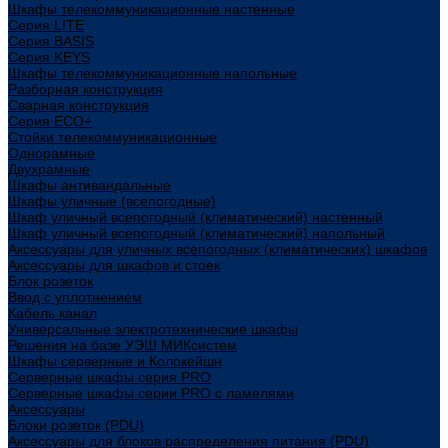
Шкафы телекоммуникационные настенные
Cерия LITE
Cерия BASIS
Cерия KEYS
Шкафы телекоммуникационные напольные
Разборная конструкция
Сварная конструкция
Серия ECO+
Стойки телекоммуникационные
Однорамные
Двухрамные
Шкафы антивандальные
Шкафы уличные (всепогодные)
Шкаф уличный всепогодный (климатический) настенный
Шкаф уличный всепогодный (климатический) напольный
Аксессуары для уличных всепогодных (климатических) шкафов
Аксессуары для шкафов и стоек
Блок розеток
Ввод с уплотнением
Кабель канал
Универсальные электротехнические шкафы
Решения на базе УЭШ МИКсистем
Шкафы серверные и Колокейшн
Серверные шкафы серия PRO
Серверные шкафы серии PRO с ламелями
Аксессуары
Блоки розеток (PDU)
Аксессуары для блоков распределения питания (PDU)