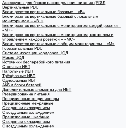
Аксессуары для блоков распределения питания (PDU)
Вертикальные PDU
Блоки розеток вертикальные базовые – «В»
Блоки розеток вертикальные базовый с локальным
мониторингом – «В+»
Блоки розеток вертикальные с мониторингом каждой розетки –
«М+»
Блоки розеток вертикальные с мониторингом, контролем и
управлением каждой розеткой – «МС»
Блоки розеток вертикальные с общим мониторингом – «М»
Горизонтальные PDU
Система изоляции коридоров ЦОД
Микро ЦОД
Источники бесперебойного питания
Стоечные ИБП
Напольные ИБП
Трёхфазные ИБП
Однофазные ИБП
АКБ и блоки батарей
Дополнительные элементы для ИБП
Резервирование питания
Прецизионные кондиционеры
Прецизионные межрядные
С водяным охлаждением
С воздушным охлаждением
Прецизионные шкафные
С водяным охлаждением
С воздушным охлаждением