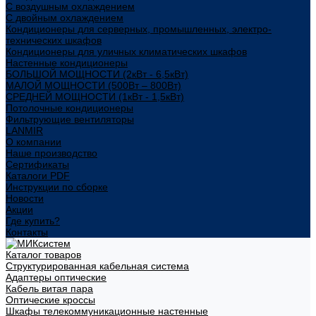
С воздушным охлаждением
С двойным охлаждением
Кондиционеры для серверных, промышленных, электро-
технических шкафов
Кондиционеры для уличных климатических шкафов
Настенные кондиционеры
БОЛЬШОЙ МОЩНОСТИ (2кВт - 6,5кВт)
МАЛОЙ МОЩНОСТИ (500Вт – 800Вт)
СРЕДНЕЙ МОЩНОСТИ (1кВт - 1,5кВт)
Потолочные кондиционеры
Фильтрующие вентиляторы
LANMIR
О компании
Наше производство
Сертификаты
Каталоги PDF
Инструкции по сборке
Новости
Акции
Где купить?
Контакты
Каталог товаров
Структурированная кабельная система
Адаптеры оптические
Кабель витая пара
Оптические кроссы
Шкафы телекоммуникационные настенные