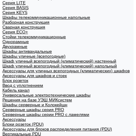
Cерия LITE
Cерия BASIS
Cерия KEYS
Шкафы телекоммуникационные напольные
Разборная конструкция
Сварная конструкция
Серия ECO+
Стойки телекоммуникационные
Однорамные
Двухрамные
Шкафы антивандальные
Шкафы уличные (всепогодные)
Шкаф уличный всепогодный (климатический) настенный
Шкаф уличный всепогодный (климатический) напольный
Аксессуары для уличных всепогодных (климатических) шкафов
Аксессуары для шкафов и стоек
Блок розеток
Ввод с уплотнением
Кабель канал
Универсальные электротехнические шкафы
Решения на базе УЭШ МИКсистем
Шкафы серверные и Колокейшн
Серверные шкафы серия PRO
Серверные шкафы серии PRO с ламелями
Аксессуары
Блоки розеток (PDU)
Аксессуары для блоков распределения питания (PDU)
Вертикальные PDU