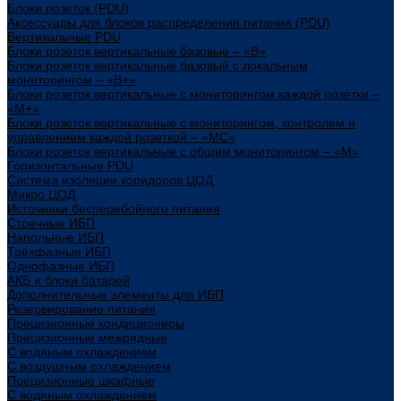
Блоки розеток (PDU)
Аксессуары для блоков распределения питания (PDU)
Вертикальные PDU
Блоки розеток вертикальные базовые – «В»
Блоки розеток вертикальные базовый с локальным
мониторингом – «В+»
Блоки розеток вертикальные с мониторингом каждой розетки –
«М+»
Блоки розеток вертикальные с мониторингом, контролем и
управлением каждой розеткой – «МС»
Блоки розеток вертикальные с общим мониторингом – «М»
Горизонтальные PDU
Система изоляции коридоров ЦОД
Микро ЦОД
Источники бесперебойного питания
Стоечные ИБП
Напольные ИБП
Трёхфазные ИБП
Однофазные ИБП
АКБ и блоки батарей
Дополнительные элементы для ИБП
Резервирование питания
Прецизионные кондиционеры
Прецизионные межрядные
С водяным охлаждением
С воздушным охлаждением
Прецизионные шкафные
С водяным охлаждением