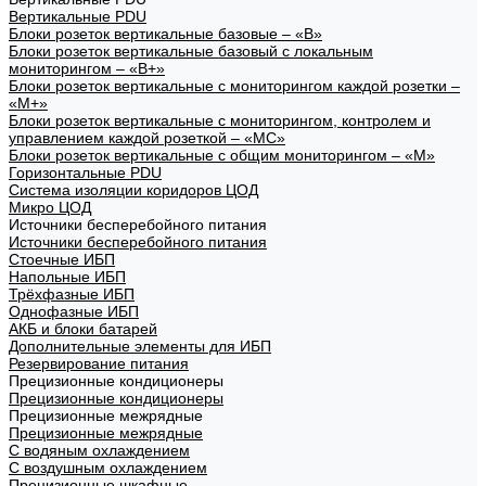
Вертикальные PDU
Блоки розеток вертикальные базовые – «В»
Блоки розеток вертикальные базовый с локальным
мониторингом – «В+»
Блоки розеток вертикальные с мониторингом каждой розетки –
«М+»
Блоки розеток вертикальные с мониторингом, контролем и
управлением каждой розеткой – «МС»
Блоки розеток вертикальные с общим мониторингом – «М»
Горизонтальные PDU
Система изоляции коридоров ЦОД
Микро ЦОД
Источники бесперебойного питания
Источники бесперебойного питания
Стоечные ИБП
Напольные ИБП
Трёхфазные ИБП
Однофазные ИБП
АКБ и блоки батарей
Дополнительные элементы для ИБП
Резервирование питания
Прецизионные кондиционеры
Прецизионные кондиционеры
Прецизионные межрядные
Прецизионные межрядные
С водяным охлаждением
С воздушным охлаждением
Прецизионные шкафные