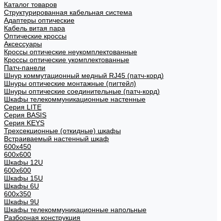
Каталог товаров
Структурированная кабельная система
Адаптеры оптические
Кабель витая пара
Оптические кроссы
Аксессуары
Кроссы оптические неукомплектованные
Кроссы оптические укомплектованные
Патч-панели
Шнур коммутационный медный RJ45 (патч-корд)
Шнуры оптические монтажные (пигтейл)
Шнуры оптические соединительные (патч-корд)
Шкафы телекоммуникационные настенные
Cерия LITE
Cерия BASIS
Cерия KEYS
Трехсекционные (откидные) шкафы
Встраиваемый настенный шкаф
600x450
600x600
Шкафы 12U
600x600
Шкафы 15U
Шкафы 6U
600x350
Шкафы 9U
Шкафы телекоммуникационные напольные
Разборная конструкция