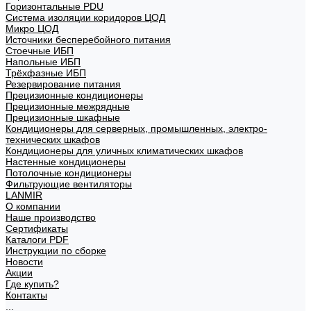
Горизонтальные PDU
Система изоляции коридоров ЦОД
Микро ЦОД
Источники бесперебойного питания
Стоечные ИБП
Напольные ИБП
Трёхфазные ИБП
Резервирование питания
Прецизионные кондиционеры
Прецизионные межрядные
Прецизионные шкафные
Кондиционеры для серверных, промышленных, электро-
технических шкафов
Кондиционеры для уличных климатических шкафов
Настенные кондиционеры
Потолочные кондиционеры
Фильтрующие вентиляторы
LANMIR
О компании
Наше производство
Сертификаты
Каталоги PDF
Инструкции по сборке
Новости
Акции
Где купить?
Контакты
...