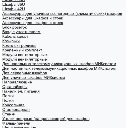
Шкафы 36U
Шкафы 42U
Аксессуары для уличных всепогодных (климатических) шкафов
Аксессуары для шкафов и стоек
Аксессуары для шкафов и стоек
Блок розеток
Ввод с уплотнением
Кабель канал
Козырьки
Комплект роликов
Крепежный комплект
Модули вентиляторные
Модули вентиляторные
Для напольных телекоммуникационных шкафов МИКсистем
Для настенных телекоммуникационных шкафов МИКсистем
Для серверных шкафов
Для уличных шкафов МИКсистем
Направляющие
Органайзеры
Панели эл. питания
Полки
Полки
Консольная
Стационарная
Стенки
Уголки опорные (направляющие) для шкафов
Фальш-панели
Шина заземления