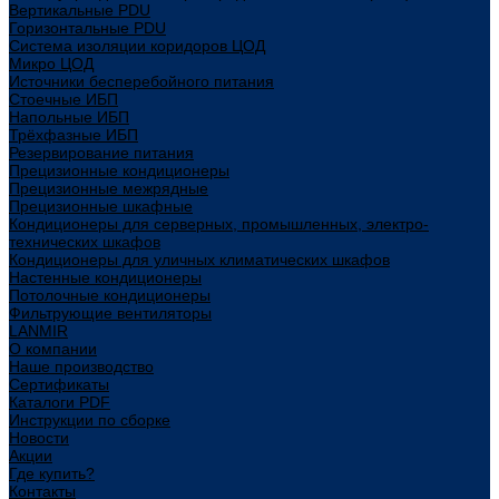
Вертикальные PDU
Горизонтальные PDU
Система изоляции коридоров ЦОД
Микро ЦОД
Источники бесперебойного питания
Стоечные ИБП
Напольные ИБП
Трёхфазные ИБП
Резервирование питания
Прецизионные кондиционеры
Прецизионные межрядные
Прецизионные шкафные
Кондиционеры для серверных, промышленных, электро-
технических шкафов
Кондиционеры для уличных климатических шкафов
Настенные кондиционеры
Потолочные кондиционеры
Фильтрующие вентиляторы
LANMIR
О компании
Наше производство
Сертификаты
Каталоги PDF
Инструкции по сборке
Новости
Акции
Где купить?
Контакты