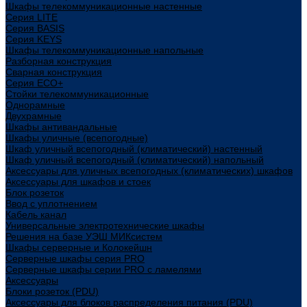
Шкафы телекоммуникационные настенные
Cерия LITE
Cерия BASIS
Cерия KEYS
Шкафы телекоммуникационные напольные
Разборная конструкция
Сварная конструкция
Серия ECO+
Стойки телекоммуникационные
Однорамные
Двухрамные
Шкафы антивандальные
Шкафы уличные (всепогодные)
Шкаф уличный всепогодный (климатический) настенный
Шкаф уличный всепогодный (климатический) напольный
Аксессуары для уличных всепогодных (климатических) шкафов
Аксессуары для шкафов и стоек
Блок розеток
Ввод с уплотнением
Кабель канал
Универсальные электротехнические шкафы
Решения на базе УЭШ МИКсистем
Шкафы серверные и Колокейшн
Серверные шкафы серия PRO
Серверные шкафы серии PRO с ламелями
Аксессуары
Блоки розеток (PDU)
Аксессуары для блоков распределения питания (PDU)