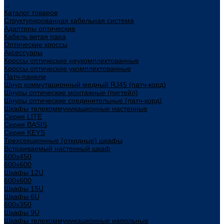
...
Каталог товаров
Структурированная кабельная система
Адаптеры оптические
Кабель витая пара
Оптические кроссы
Аксессуары
Кроссы оптические неукомплектованные
Кроссы оптические укомплектованные
Патч-панели
Шнур коммутационный медный RJ45 (патч-корд)
Шнуры оптические монтажные (пигтейл)
Шнуры оптические соединительные (патч-корд)
Шкафы телекоммуникационные настенные
Cерия LITE
Cерия BASIS
Cерия KEYS
Трехсекционные (откидные) шкафы
Встраиваемый настенный шкаф
600x450
600x600
Шкафы 12U
600x600
Шкафы 15U
Шкафы 6U
600x350
Шкафы 9U
Шкафы телекоммуникационные напольные