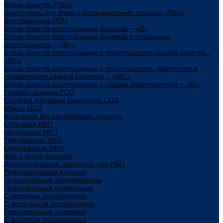
Блоки розеток (PDU)
Аксессуары для блоков распределения питания (PDU)
Вертикальные PDU
Блоки розеток вертикальные базовые – «В»
Блоки розеток вертикальные базовый с локальным
мониторингом – «В+»
Блоки розеток вертикальные с мониторингом каждой розетки –
«М+»
Блоки розеток вертикальные с мониторингом, контролем и
управлением каждой розеткой – «МС»
Блоки розеток вертикальные с общим мониторингом – «М»
Горизонтальные PDU
Система изоляции коридоров ЦОД
Микро ЦОД
Источники бесперебойного питания
Стоечные ИБП
Напольные ИБП
Трёхфазные ИБП
Однофазные ИБП
АКБ и блоки батарей
Дополнительные элементы для ИБП
Резервирование питания
Прецизионные кондиционеры
Прецизионные межрядные
С водяным охлаждением
С воздушным охлаждением
Прецизионные шкафные
С водяным охлаждением