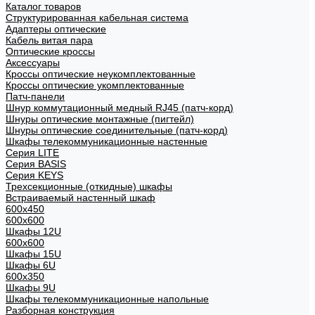
Каталог товаров
Структурированная кабельная система
Адаптеры оптические
Кабель витая пара
Оптические кроссы
Аксессуары
Кроссы оптические неукомплектованные
Кроссы оптические укомплектованные
Патч-панели
Шнур коммутационный медный RJ45 (патч-корд)
Шнуры оптические монтажные (пигтейл)
Шнуры оптические соединительные (патч-корд)
Шкафы телекоммуникационные настенные
Cерия LITE
Cерия BASIS
Cерия KEYS
Трехсекционные (откидные) шкафы
Встраиваемый настенный шкаф
600x450
600x600
Шкафы 12U
600x600
Шкафы 15U
Шкафы 6U
600x350
Шкафы 9U
Шкафы телекоммуникационные напольные
Разборная конструкция