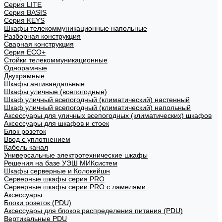
Cерия LITE
Cерия BASIS
Cерия KEYS
Шкафы телекоммуникационные напольные
Разборная конструкция
Сварная конструкция
Серия ECO+
Стойки телекоммуникационные
Однорамные
Двухрамные
Шкафы антивандальные
Шкафы уличные (всепогодные)
Шкаф уличный всепогодный (климатический) настенный
Шкаф уличный всепогодный (климатический) напольный
Аксессуары для уличных всепогодных (климатических) шкафов
Аксессуары для шкафов и стоек
Блок розеток
Ввод с уплотнением
Кабель канал
Универсальные электротехнические шкафы
Решения на базе УЭШ МИКсистем
Шкафы серверные и Колокейшн
Серверные шкафы серия PRO
Серверные шкафы серии PRO с ламелями
Аксессуары
Блоки розеток (PDU)
Аксессуары для блоков распределения питания (PDU)
Вертикальные PDU