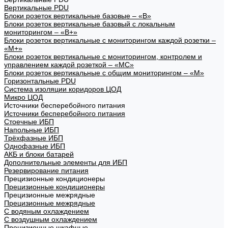
Вертикальные PDU
Блоки розеток вертикальные базовые – «В»
Блоки розеток вертикальные базовый с локальным
мониторингом – «В+»
Блоки розеток вертикальные с мониторингом каждой розетки –
«М+»
Блоки розеток вертикальные с мониторингом, контролем и
управлением каждой розеткой – «МС»
Блоки розеток вертикальные с общим мониторингом – «М»
Горизонтальные PDU
Система изоляции коридоров ЦОД
Микро ЦОД
Источники бесперебойного питания
Источники бесперебойного питания
Стоечные ИБП
Напольные ИБП
Трёхфазные ИБП
Однофазные ИБП
АКБ и блоки батарей
Дополнительные элементы для ИБП
Резервирование питания
Прецизионные кондиционеры
Прецизионные кондиционеры
Прецизионные межрядные
Прецизионные межрядные
С водяным охлаждением
С воздушным охлаждением
Прецизионные шкафные