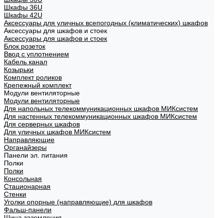
Шкафы 36U
Шкафы 42U
Аксессуары для уличных всепогодных (климатических) шкафов
Аксессуары для шкафов и стоек
Аксессуары для шкафов и стоек
Блок розеток
Ввод с уплотнением
Кабель канал
Козырьки
Комплект роликов
Крепежный комплект
Модули вентиляторные
Модули вентиляторные
Для напольных телекоммуникационных шкафов МИКсистем
Для настенных телекоммуникационных шкафов МИКсистем
Для серверных шкафов
Для уличных шкафов МИКсистем
Направляющие
Органайзеры
Панели эл. питания
Полки
Полки
Консольная
Стационарная
Стенки
Уголки опорные (направляющие) для шкафов
Фальш-панели
Шина заземления