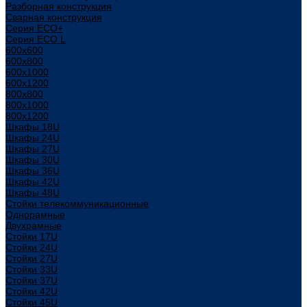
Разборная конструкция
Сварная конструкция
Серия ECO+
Серия ECO L
600x600
600x800
600х1000
600х1200
800x800
800х1000
800х1200
Шкафы 18U
Шкафы 24U
Шкафы 27U
Шкафы 30U
Шкафы 36U
Шкафы 42U
Шкафы 48U
Стойки телекоммуникационные
Однорамные
Двухрамные
Стойки 17U
Стойки 24U
Стойки 27U
Стойки 33U
Стойки 37U
Стойки 42U
Стойки 45U