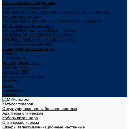
С воздушным охлаждением
С двойным охлаждением
Кондиционеры для серверных, промышленных, электро-
технических шкафов
Кондиционеры для уличных климатических шкафов
Настенные кондиционеры
БОЛЬШОЙ МОЩНОСТИ (2кВт - 6,5кВт)
МАЛОЙ МОЩНОСТИ (500Вт – 800Вт)
СРЕДНЕЙ МОЩНОСТИ (1кВт - 1,5кВт)
Потолочные кондиционеры
Фильтрующие вентиляторы
LANMIR
О компании
Наше производство
Сертификаты
Каталоги PDF
Инструкции по сборке
Новости
Акции
Где купить?
Контакты
Каталог товаров
Структурированная кабельная система
Адаптеры оптические
Кабель витая пара
Оптические кроссы
Шкафы телекоммуникационные настенные