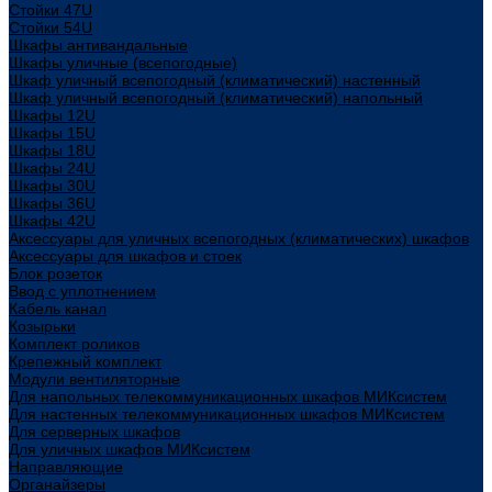
Стойки 47U
Стойки 54U
Шкафы антивандальные
Шкафы уличные (всепогодные)
Шкаф уличный всепогодный (климатический) настенный
Шкаф уличный всепогодный (климатический) напольный
Шкафы 12U
Шкафы 15U
Шкафы 18U
Шкафы 24U
Шкафы 30U
Шкафы 36U
Шкафы 42U
Аксессуары для уличных всепогодных (климатических) шкафов
Аксессуары для шкафов и стоек
Блок розеток
Ввод с уплотнением
Кабель канал
Козырьки
Комплект роликов
Крепежный комплект
Модули вентиляторные
Для напольных телекоммуникационных шкафов МИКсистем
Для настенных телекоммуникационных шкафов МИКсистем
Для серверных шкафов
Для уличных шкафов МИКсистем
Направляющие
Органайзеры