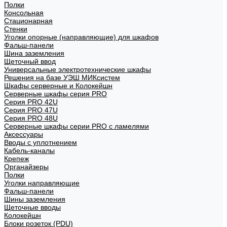
Полки
Консольная
Стационарная
Стенки
Уголки опорные (направляющие) для шкафов
Фальш-панели
Шина заземления
Щеточный ввод
Универсальные электротехнические шкафы
Решения на базе УЭШ МИКсистем
Шкафы серверные и Колокейшн
Серверные шкафы серия PRO
Серия PRO 42U
Серия PRO 47U
Серия PRO 48U
Серверные шкафы серии PRO с ламелями
Аксессуары
Вводы с уплотнением
Кабель-каналы
Крепеж
Органайзеры
Полки
Уголки направляющие
Фальш-панели
Шины заземления
Щеточные вводы
Колокейшн
Блоки розеток (PDU)