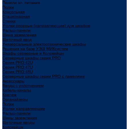
Панели эл. питания
Полки
Консольная
Стационарная
Стенки
Уголки опорные (направляющие) для шкафов
Фальш-панели
Шина заземления
Щеточный ввод
Универсальные электротехнические шкафы
Решения на базе УЭШ МИКсистем
Шкафы серверные и Колокейшн
Серверные шкафы серия PRO
Серия PRO 42U
Серия PRO 47U
Серия PRO 48U
Серверные шкафы серии PRO с ламелями
Аксессуары
Вводы с уплотнением
Кабель-каналы
Крепеж
Органайзеры
Полки
Уголки направляющие
Фальш-панели
Шины заземления
Щеточные вводы
Колокейшн