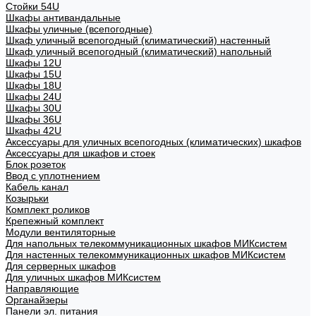
Стойки 54U
Шкафы антивандальные
Шкафы уличные (всепогодные)
Шкаф уличный всепогодный (климатический) настенный
Шкаф уличный всепогодный (климатический) напольный
Шкафы 12U
Шкафы 15U
Шкафы 18U
Шкафы 24U
Шкафы 30U
Шкафы 36U
Шкафы 42U
Аксессуары для уличных всепогодных (климатических) шкафов
Аксессуары для шкафов и стоек
Блок розеток
Ввод с уплотнением
Кабель канал
Козырьки
Комплект роликов
Крепежный комплект
Модули вентиляторные
Для напольных телекоммуникационных шкафов МИКсистем
Для настенных телекоммуникационных шкафов МИКсистем
Для серверных шкафов
Для уличных шкафов МИКсистем
Направляющие
Органайзеры
Панели эл. питания