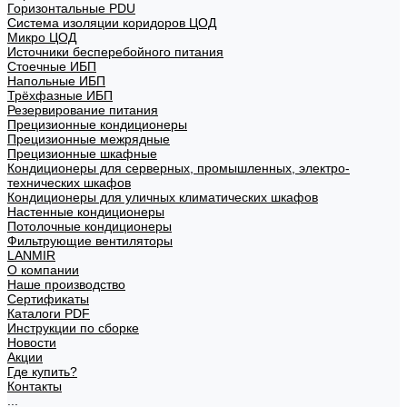
Горизонтальные PDU
Система изоляции коридоров ЦОД
Микро ЦОД
Источники бесперебойного питания
Стоечные ИБП
Напольные ИБП
Трёхфазные ИБП
Резервирование питания
Прецизионные кондиционеры
Прецизионные межрядные
Прецизионные шкафные
Кондиционеры для серверных, промышленных, электро-
технических шкафов
Кондиционеры для уличных климатических шкафов
Настенные кондиционеры
Потолочные кондиционеры
Фильтрующие вентиляторы
LANMIR
О компании
Наше производство
Сертификаты
Каталоги PDF
Инструкции по сборке
Новости
Акции
Где купить?
Контакты
...