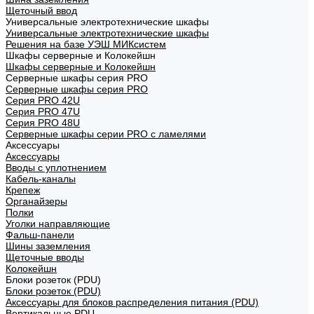
Щеточный ввод
Универсальные электротехнические шкафы
Универсальные электротехнические шкафы
Решения на базе УЭШ МИКсистем
Шкафы серверные и Колокейшн
Шкафы серверные и Колокейшн
Серверные шкафы серия PRO
Серверные шкафы серия PRO
Серия PRO 42U
Серия PRO 47U
Серия PRO 48U
Серверные шкафы серии PRO с ламелями
Аксессуары
Аксессуары
Вводы с уплотнением
Кабель-каналы
Крепеж
Органайзеры
Полки
Уголки направляющие
Фальш-панели
Шины заземления
Щеточные вводы
Колокейшн
Блоки розеток (PDU)
Блоки розеток (PDU)
Аксессуары для блоков распределения питания (PDU)
Вертикальные PDU