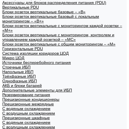
Аксессуары для блоков распределения питания (PDU)
Вертикальные PDU
Блоки розеток вертикальные базовые – «В»
Блоки розеток вертикальные базовый с локальным
мониторингом – «В+»
Блоки розеток вертикальные с мониторингом каждой розетки –
«М+»
Блоки розеток вертикальные с мониторингом, контролем и
управлением каждой розеткой – «МС»
Блоки розеток вертикальные с общим мониторингом – «М»
Горизонтальные PDU
Система изоляции коридоров ЦОД
Микро ЦОД
Источники бесперебойного питания
Стоечные ИБП
Напольные ИБП
Трёхфазные ИБП
Однофазные ИБП
АКБ и блоки батарей
Дополнительные элементы для ИБП
Резервирование питания
Прецизионные кондиционеры
Прецизионные межрядные
С водяным охлаждением
С воздушным охлаждением
Прецизионные шкафные
С водяным охлаждением
С воздушным охлаждением