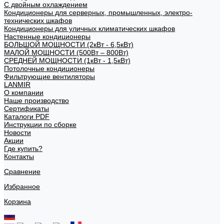
С двойным охлаждением
Кондиционеры для серверных, промышленных, электро-
технических шкафов
Кондиционеры для уличных климатических шкафов
Настенные кондиционеры
БОЛЬШОЙ МОЩНОСТИ (2кВт - 6,5кВт)
МАЛОЙ МОЩНОСТИ (500Вт – 800Вт)
СРЕДНЕЙ МОЩНОСТИ (1кВт - 1,5кВт)
Потолочные кондиционеры
Фильтрующие вентиляторы
LANMIR
О компании
Наше производство
Сертификаты
Каталоги PDF
Инструкции по сборке
Новости
Акции
Где купить?
Контакты
Сравнение
Избранное
Корзина