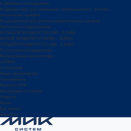
С двойным охлаждением
Кондиционеры для серверных, промышленных, электро-
технических шкафов
Кондиционеры для уличных климатических шкафов
Настенные кондиционеры
БОЛЬШОЙ МОЩНОСТИ (2кВт - 6,5кВт)
МАЛОЙ МОЩНОСТИ (500Вт – 800Вт)
СРЕДНЕЙ МОЩНОСТИ (1кВт - 1,5кВт)
Потолочные кондиционеры
Фильтрующие вентиляторы
LANMIR
О компании
Наше производство
Сертификаты
Каталоги PDF
Инструкции по сборке
Новости
Акции
Где купить?
Контакты